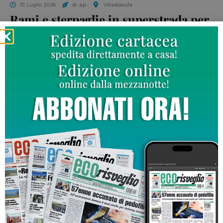
31 Luglio 2026
di a.p.
Villadossola
Rami e sterpaglie in superstrada per
il forte vento e la pioggia. Lunghe
code
CRONACA
31 Luglio 2026
di l.zir.
Furto su un autocarro in sosta, denunciato un uomo di 55 anni