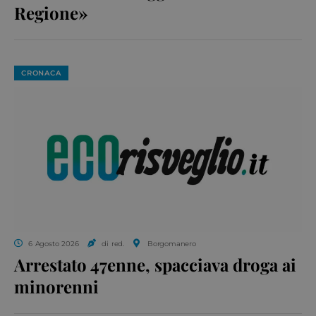
Regione»
CRONACA
6 Agosto 2026
di red.
Borgomanero
Arrestato 47enne, spacciava droga ai
minorenni