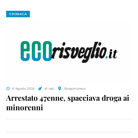
CRONACA
6 Agosto 2026
di red.
Borgomanero
Arrestato 47enne, spacciava droga ai
minorenni