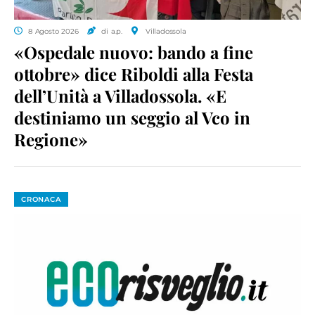
8 Agosto 2026
di a.p.
Villadossola
«Ospedale nuovo: bando a fine
ottobre» dice Riboldi alla Festa
dell’Unità a Villadossola. «E
destiniamo un seggio al Vco in
Regione»
CRONACA