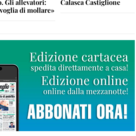
. Gli allevatori:
Calasca Castiglione
voglia di mollare»