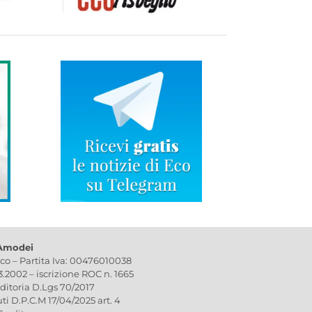
 Amodei
ico – Partita Iva: 00476010038
03.2002 – iscrizione ROC n. 1665
editoria D.Lgs 70/2017
uti D.P.C.M 17/04/2025 art. 4