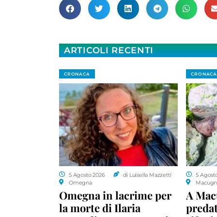
ARTICOLI RECENTI
CRONACA
CRONACA
5 Agosto 2026
di Luisella Mazzetti
5 Agost
Omegna
Macugn
Omegna in lacrime per
A Macu
la morte di Ilaria
predat