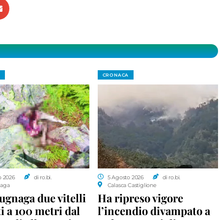
CRONACA
o 2026
di ro.bi.
5 Agosto 2026
di ro.bi.
aga
Calasca Castiglione
gnaga due vitelli
Ha ripreso vigore
i a 100 metri dal
l’incendio divampato a