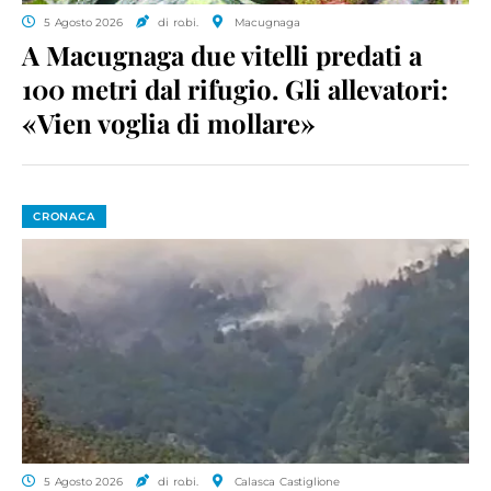
5 Agosto 2026
di ro.bi.
Macugnaga
A Macugnaga due vitelli predati a
100 metri dal rifugio. Gli allevatori:
«Vien voglia di mollare»
CRONACA
5 Agosto 2026
di ro.bi.
Calasca Castiglione