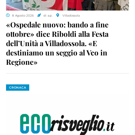
8 Agosto 2026
di a.p.
Villadossola
«Ospedale nuovo: bando a fine
ottobre» dice Riboldi alla Festa
dell’Unità a Villadossola. «E
destiniamo un seggio al Vco in
Regione»
CRONACA