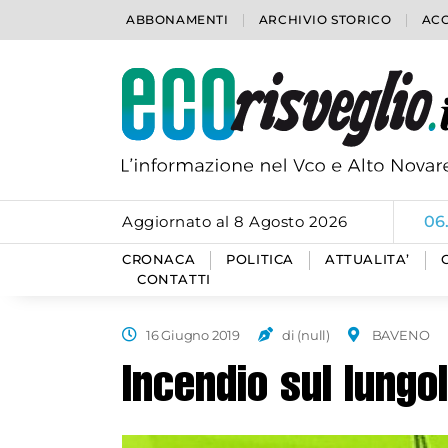
ABBONAMENTI
ARCHIVIO STORICO
ACC
Aggiornato al 8 Agosto 2026
06
CRONACA
POLITICA
ATTUALITA’
CONTATTI
16 Giugno 2019
di (null)
BAVENO
Incendio sul lung