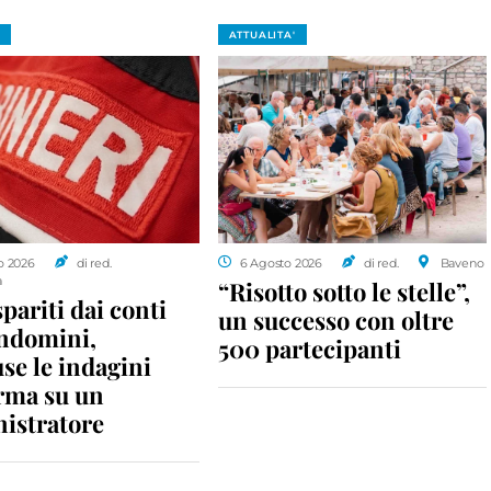
ATTUALITA'
o 2026
di red.
6 Agosto 2026
di red.
Baveno
a
“Risotto sotto le stelle”,
spariti dai conti
un successo con oltre
ondomini,
500 partecipanti
se le indagini
rma su un
istratore