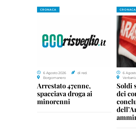
CRONACA
CRONACA
6 Agosto 2026
di red.
6 Agost
Borgomanero
Verbani
Arrestato 47enne,
Soldi 
spacciava droga ai
dei c
minorenni
conclu
dell’A
ammin