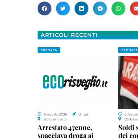
ARTICOLI RECENTI
CRONACA
CRONACA
6 Agosto 2026
di red.
6 Agost
Borgomanero
Verbani
Arrestato 47enne,
Soldi 
spacciava droga ai
dei c