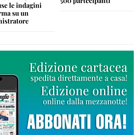
500 partecipanti
se le indagini
rma su un
istratore