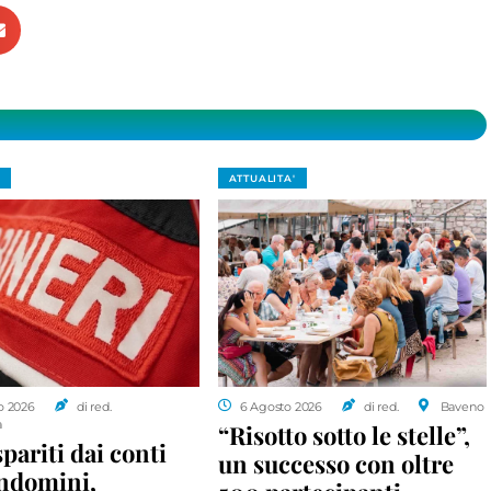
ATTUALITA'
o 2026
di red.
6 Agosto 2026
di red.
Baveno
a
“Risotto sotto le stelle”,
spariti dai conti
un successo con oltre
ondomini,