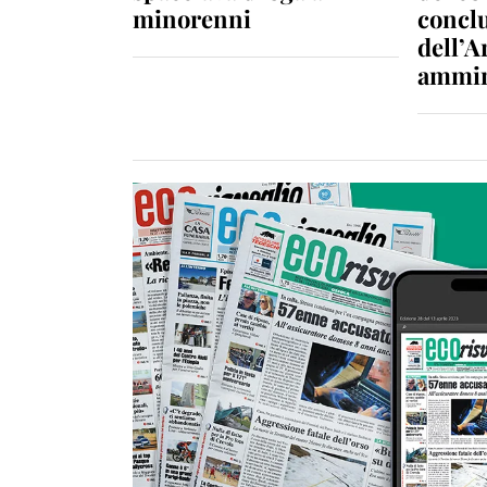
minorenni
conclu
dell’A
ammin