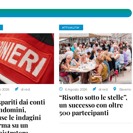
ATTUALITA'
o 2026
di red.
6 Agosto 2026
di red.
Baveno
a
“Risotto sotto le stelle”,
spariti dai conti
un successo con oltre
ondomini,
500 partecipanti
se le indagini
rma su un
istratore