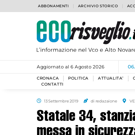
ABBONAMENTI
ARCHIVIO STORICO
ACC
Aggiornato al 6 Agosto 2026
06
CRONACA
POLITICA
ATTUALITA’
CONTATTI
13 Settembre 2019
di redazaione
VE
Statale 34, stanzia
messa in sicurezz