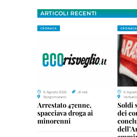
ARTICOLI RECENTI
CRONACA
CRONACA
6 Agosto 2026
di red.
6 Agost
Borgomanero
Verbani
Arrestato 47enne,
Soldi 
spacciava droga ai
dei c
minorenni
conclu
dell’A
ammin