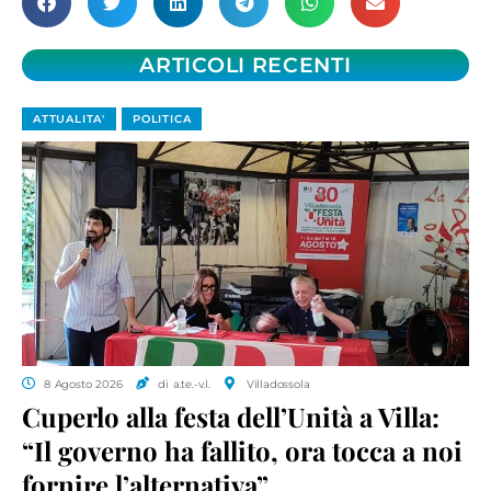
ARTICOLI RECENTI
ATTUALITA'
POLITICA
8 Agosto 2026
di a.te.-v.l.
Villadossola
Cuperlo alla festa dell’Unità a Villa:
“Il governo ha fallito, ora tocca a noi
fornire l’alternativa”