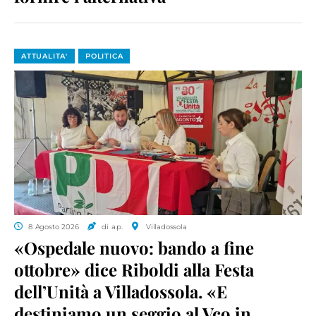
ATTUALITA'
POLITICA
8 Agosto 2026
di a.p.
Villadossola
«Ospedale nuovo: bando a fine
ottobre» dice Riboldi alla Festa
dell’Unità a Villadossola. «E
destiniamo un seggio al Vco in