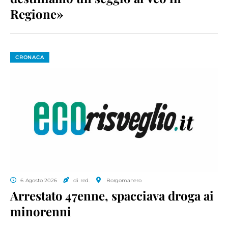
Regione»
CRONACA
6 Agosto 2026
di red.
Borgomanero
Arrestato 47enne, spacciava droga ai
minorenni