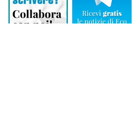
Direttore responsabile: Tiziana Amodei
Copyright © 2026, Editoriale Eco Risveglio srl a socio unico – Partita
Iva: 00476010038
iscrizione della testata al Trib. di Verbania n. 317 del 29.03.2002 –
iscrizione ROC n. 1665
La testata usufruisce dei contributi diretti dell’editoria D.Lgs 70/2017
e dei contributi L.R. n. 18 del 25/06/2008 e dei contributi D.P.C.M