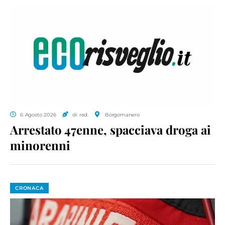
6 Agosto 2026
di red.
Borgomanero
Arrestato 47enne, spacciava droga ai
minorenni
CRONACA