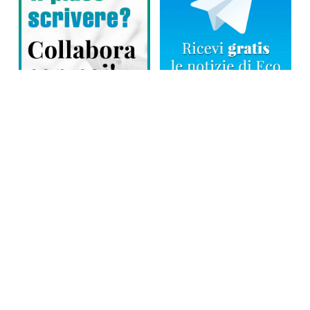
Direttore responsabile: Tiziana Amodei
Copyright © 2026, Editoriale Eco Risveglio srl a socio unico – Partita
Iva: 00476010038
iscrizione della testata al Trib. di Verbania n. 317 del 29.03.2002 –
iscrizione ROC n. 1665
La testata usufruisce dei contributi diretti dell’editoria D.Lgs 70/2017