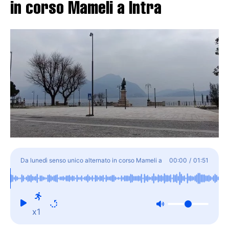
in corso Mameli a Intra
Da lunedì senso unico alternato in corso Mameli a
00:00
/
01:51
Intra
x1