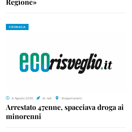
Regione»
CRONACA
6 Agosto 2026
di red.
Borgomanero
Arrestato 47enne, spacciava droga ai
minorenni