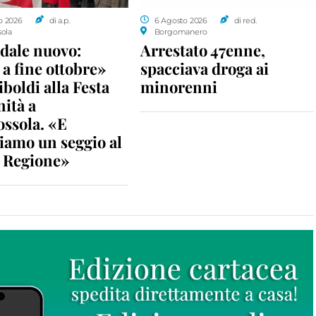
o 2026
di a.p.
6 Agosto 2026
di red.
sola
Borgomanero
dale nuovo:
Arrestato 47enne,
a fine ottobre»
spacciava droga ai
iboldi alla Festa
minorenni
nità a
ossola. «E
iamo un seggio al
n Regione»