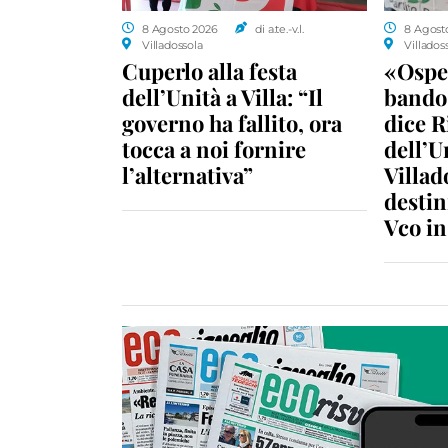
8 Agosto 2026
di a.te.-v.l.
8 Agost
Villadossola
Villados
Cuperlo alla festa
«Ospe
dell’Unità a Villa: “Il
bando 
governo ha fallito, ora
dice R
tocca a noi fornire
dell’U
l’alternativa”
Villad
destin
Vco i