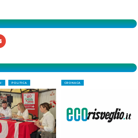
A'
POLITICA
CRONACA