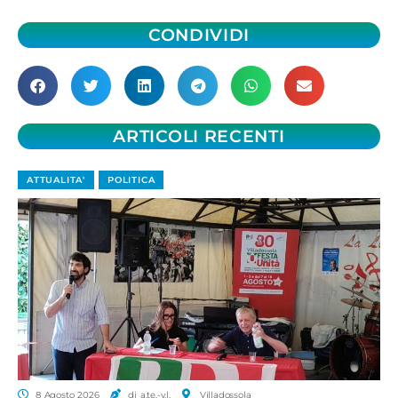
CONDIVIDI
ARTICOLI RECENTI
ATTUALITA'
POLITICA
8 Agosto 2026
di a.te.-v.l.
Villadossola