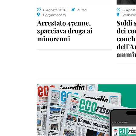
6 Agosto 2026
di red.
6 Agost
Borgomanero
Verbani
Arrestato 47enne,
Soldi 
spacciava droga ai
dei c
minorenni
conclu
dell’A
ammin