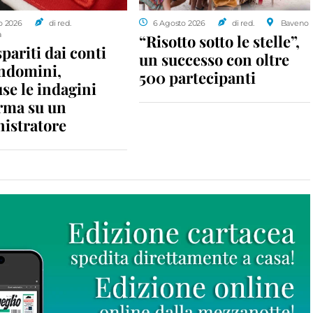
o 2026
di red.
6 Agosto 2026
di red.
Baveno
a
“Risotto sotto le stelle”,
spariti dai conti
un successo con oltre
ondomini,
500 partecipanti
se le indagini
rma su un
istratore