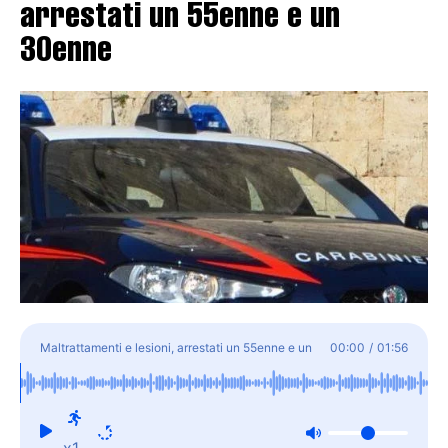
arrestati un 55enne e un
30enne
Maltrattamenti e lesioni, arrestati un 55enne e un
00:00
/
01:56
30enne
x1