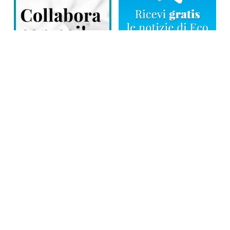
Direttore responsabile: Tiziana Amodei
Copyright © 2026, Editoriale Eco Risveglio srl a socio unico – Partita
Iva: 00476010038
iscrizione della testata al Trib. di Verbania n. 317 del 29.03.2002 –
iscrizione ROC n. 1665
La testata usufruisce dei contributi diretti dell’editoria D.Lgs 70/2017
e dei contributi L.R. n. 18 del 25/06/2008 e dei contributi D.P.C.M
17/04/2025 art. 4