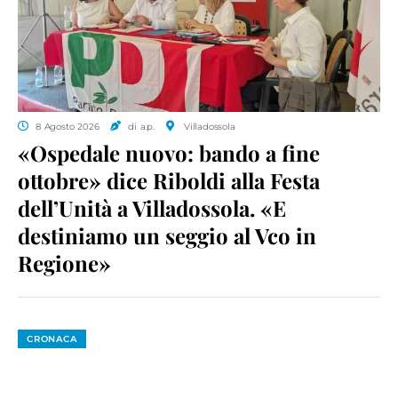
8 Agosto 2026
di a.p.
Villadossola
«Ospedale nuovo: bando a fine
ottobre» dice Riboldi alla Festa
dell’Unità a Villadossola. «E
destiniamo un seggio al Vco in
Regione»
CRONACA