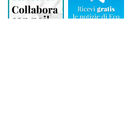
Direttore responsabile: Tiziana Amodei
Copyright © 2026, Editoriale Eco Risveglio srl a socio unico – Partita
Iva: 00476010038
iscrizione della testata al Trib. di Verbania n. 317 del 29.03.2002 –
iscrizione ROC n. 1665
La testata usufruisce dei contributi diretti dell’editoria D.Lgs 70/2017
e dei contributi L.R. n. 18 del 25/06/2008 e dei contributi D.P.C.M
17/04/2025 art. 4