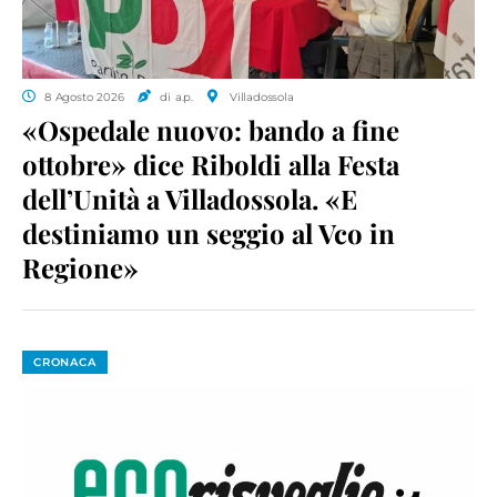
8 Agosto 2026
di a.p.
Villadossola
«Ospedale nuovo: bando a fine
ottobre» dice Riboldi alla Festa
dell’Unità a Villadossola. «E
destiniamo un seggio al Vco in
Regione»
CRONACA