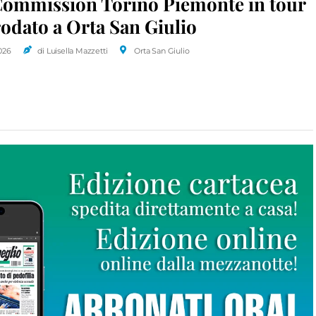
Commission Torino Piemonte in tour
odato a Orta San Giulio
026
di Luisella Mazzetti
Orta San Giulio
r Games tra sport, amicizia e
timento
026
di l.m.
Omegna
 riuscita per la festa degli Alpini
zzata a Vagna
026
di red.
Domdossola