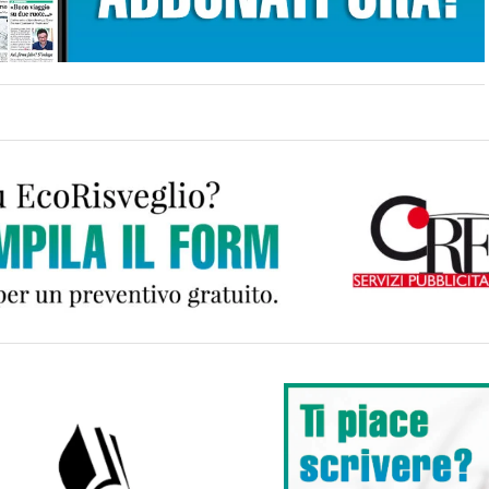
vo trionfo di Ivan Zucco sul ring del
ial Del Grosso
026
di Luca Zirotti
Verbania
bania calcio annuncia una
orazione con il Fondotoce per
ire dalla Seconda categoria
026
di Luca Zirotti
Verbania