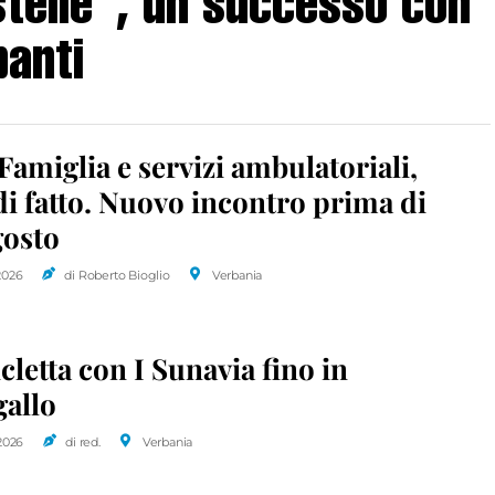
stelle”, un successo con
panti
Famiglia e servizi ambulatoriali,
di fatto. Nuovo incontro prima di
gosto
2026
di Roberto Bioglio
Verbania
icletta con I Sunavia fino in
gallo
2026
di red.
Verbania