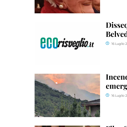
Disseq
Belved
16 Luglio 
Incend
emerg
16 Luglio 