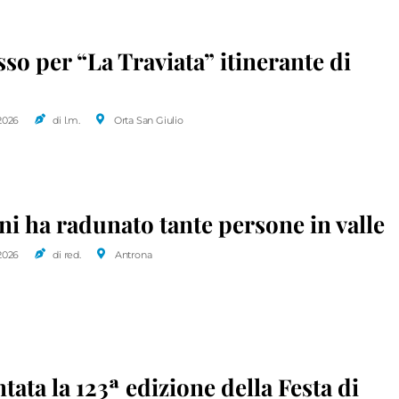
so per “La Traviata” itinerante di
2026
di l.m.
Orta San Giulio
ni ha radunato tante persone in valle
2026
di red.
Antrona
tata la 123ª edizione della Festa di