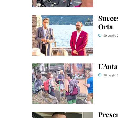
Succes
Orta
29 Luglio 
L’Auta
28 Luglio 
Presen