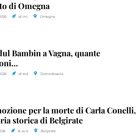
ito di Omegna
2026
di l.m.
Omegna
dul Bambin a Vagna, quante
oni…
2026
di red.
Domodossola
ione per la morte di Carla Conelli,
a storica di Belgirate
2026
di a.c.k.
Belgirate