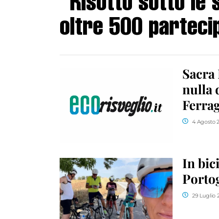
“Risotto sotto le 
oltre 500 parteci
Sacra 
nulla 
Ferra
4 Agosto 
In bic
Porto
29 Luglio 