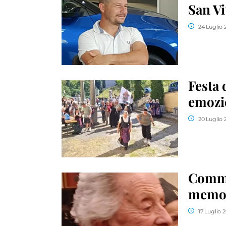
San V
24 Luglio 
Festa 
emozi
20 Luglio 
Commoz
memori
17 Luglio 