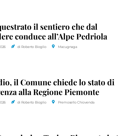
uestrato il sentiero che dal
ere conduce all’Alpe Pedriola
2026
di Roberto Bioglio
Macugnaga
io, il Comune chiede lo stato di
enza alla Regione Piemonte
2026
di Roberto Bioglio
Premosello Chiovenda