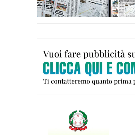
Il nuo
Memor
7 Luglio 2
Il Ver
collab
ripart
3 Luglio 2