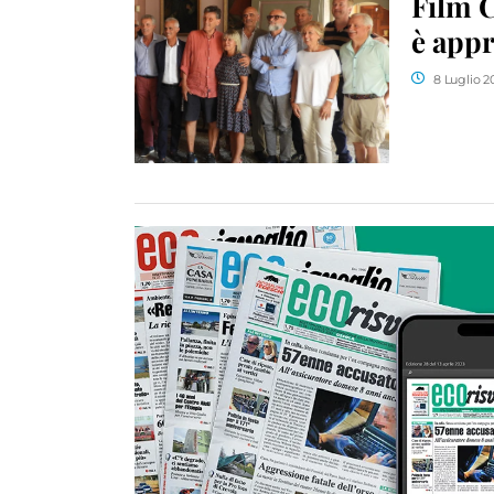
Film 
è appr
8 Luglio 2
Summe
diver
7 Luglio 2
Ottima
organi
7 Luglio 2