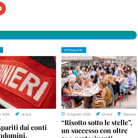
ATTUALITA'
o 2026
di red.
6 Agosto 2026
di red.
Baveno
a
“Risotto sotto le stelle”,
spariti dai conti
un successo con oltre
ondomini,