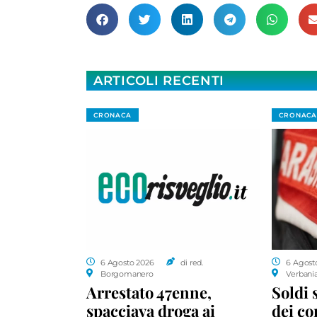
ARTICOLI RECENTI
CRONACA
CRONACA
6 Agosto 2026
di red.
6 Agost
Borgomanero
Verbani
Arrestato 47enne,
Soldi 
spacciava droga ai
dei c