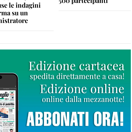
500 partecipanti
se le indagini
rma su un
istratore