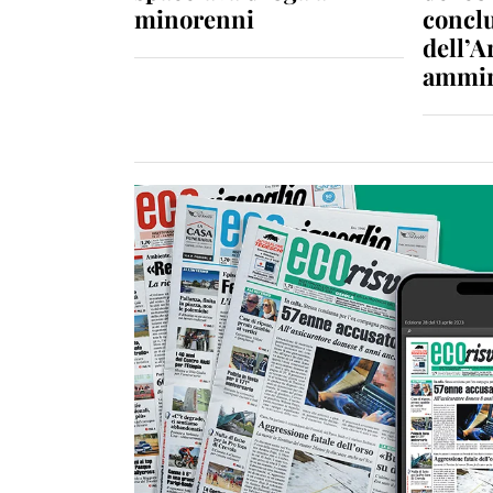
minorenni
conclu
dell’A
ammin