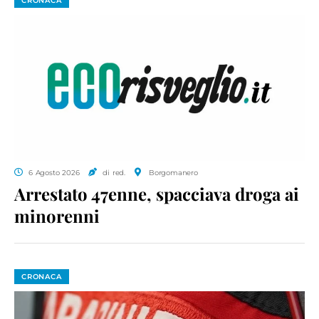
CRONACA
6 Agosto 2026
di red.
Borgomanero
Arrestato 47enne, spacciava droga ai
minorenni
CRONACA