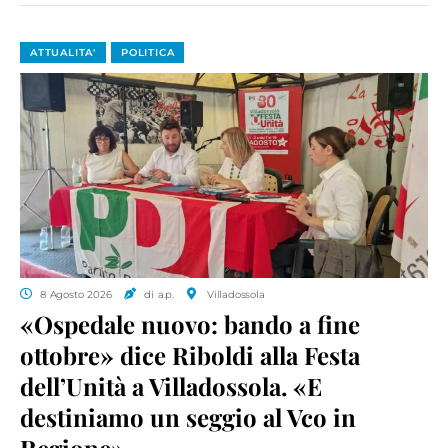
ATTUALITA'
POLITICA
8 Agosto 2026
di a.p.
Villadossola
«Ospedale nuovo: bando a fine
ottobre» dice Riboldi alla Festa
dell’Unità a Villadossola. «E
destiniamo un seggio al Vco in
Regione»