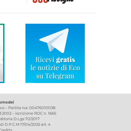
 Amodei
ico – Partita Iva: 00476010038
03.2002 – iscrizione ROC n. 1665
editoria D.Lgs 70/2017
uti D.P.C.M 17/04/2025 art. 4
Credits