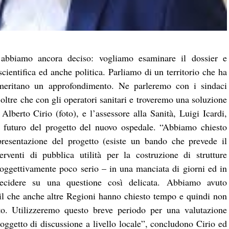
 abbiamo ancora deciso: vogliamo esaminare il dossier e
cientifica ed anche politica. Parliamo di un territorio che ha
he meritano un approfondimento. Ne parleremo con i sindaci
 oltre che con gli operatori sanitari e troveremo una soluzione
Alberto Cirio (foto), e l’assessore alla Sanità, Luigi Icardi,
l futuro del progetto del nuovo ospedale. “Abbiamo chiesto
presentazione del progetto (esiste un bando che prevede il
erventi di pubblica utilità per la costruzione di strutture
ra oggettivamente poco serio – in una manciata di giorni ed in
cidere su una questione così delicata. Abbiamo avuto
nail che anche altre Regioni hanno chiesto tempo e quindi non
nto. Utilizzeremo questo breve periodo per una valutazione
ggetto di discussione a livello locale”, concludono Cirio ed