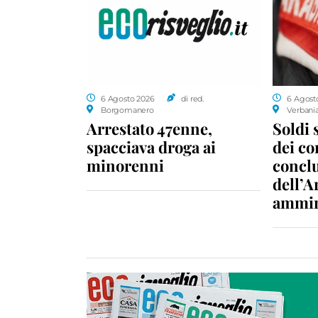
6 Agosto 2026
di red.
6 Agost
Borgomanero
Verbani
Arrestato 47enne,
Soldi 
spacciava droga ai
dei c
minorenni
conclu
dell’A
ammin