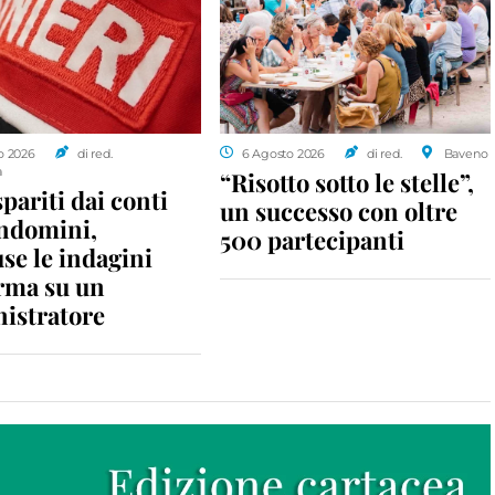
o 2026
di red.
6 Agosto 2026
di red.
Baveno
a
“Risotto sotto le stelle”,
spariti dai conti
un successo con oltre
ondomini,
500 partecipanti
se le indagini
rma su un
istratore