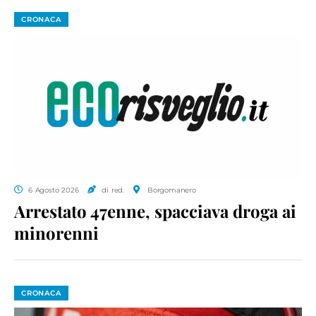
CRONACA
6 Agosto 2026
di red.
Borgomanero
Arrestato 47enne, spacciava droga ai
minorenni
CRONACA