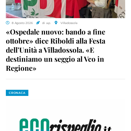
8 Agosto 2026
di a.p.
Villadossola
«Ospedale nuovo: bando a fine
ottobre» dice Riboldi alla Festa
dell’Unità a Villadossola. «E
destiniamo un seggio al Vco in
Regione»
CRONACA