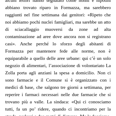
alcuni lettori hanno segnalato come nonni e nipotini
abbiano trovato riparo in Formazza, ma sarebbero
raggiunti nel fine settimana dai genitori: «Ripeto che
noi abbiamo pochi nuclei famigliari,
ma
sarebbe un atto
di sciacallaggio muoversi da zone ad alta
contaminazione ad aree dove ancora non si registrano
casi».
Anche perché lo sforzo degli abitanti di
Formazza per mantenere fede alle norme, non è
equiparabile a quello delle aree urbane: qui c’è un solo
negozio di alimentari, l’associazione di volontariato La
Zolla porta agli anziani la spesa a domicilio. Non ci
sono farmacie e il Comune si è organizzato con i
medici di base, che salgono tre giorni a settimana, per
reperire i farmaci necessari nelle due farmacie che si
t
ro
vano più a valle. La sindaca: «Qui ci conosciamo
tutti, fa un po’ ridere, quando ci incontriamo per la