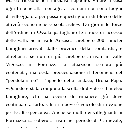
Marco Bussone
ieri lanciava l’appello
: «Stare a casa
oggi fa bene alla montagna. I
c
omuni non sono luoghi
di villeggiatura per passare questi giorni di blocco delle
attività economiche e scolastiche». Da giorni le forze
dell’ordine in Ossola pattugliano le strade di accesso
delle valli.
Se
in valle Anzasca
sarebbero 200 i nuclei
famigliari arrivati dalle province d
ella
Lombardia, e
altrettanti, se non di più sarebbero arrivati in valle
Vigezzo, in Formazza la situazione sembra più
contenuta, ma desta preoccupazione il fenomeno del
“pendolarismo”. L’appello della sindaca, Bruna Papa:
«
Quando è
stata compiuta la scelta di dividere il
n
ucleo
famigliare, chi ha deciso di rimanere giù deve
continuare a farlo.
C
hi si muove è veicolo di infezione
per le altre persone».
Anche se molti dei villeggianti in
Formazza sarebbero arrivati nel periodo di Carnevale,