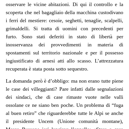
osservare le vicine abitazioni
. Di qui il controllo e la
scoperta che nel bagagliaio della macchina custodivano
i ferri del mestiere: cesoie, seghetti, tenaglie, scalpelli,
grimaldelli
.
Si tratta di uomini con precedenti per
furto.
S
ono stati
deferiti in stato di libertà per
inosservanza dei provvedimenti in materia di
spostamenti sul territorio nazionale e per il possesso
ingiustificato di arnesi atti allo scasso. L’attrezzatura
recuperata è stata posta sotto sequestro.
La domanda però è d’obbligo: ma non erano tutte piene
le case dei villeggianti?
Pare infatti
dalle segnalazioni
dei sindaci,
che di case rimaste vuote nelle valli
ossolane ce ne siano ben poche.
Un problema di “fuga
al buen retiro” che riguarderebbe tutte le Alpi se anche
il
presidente Uncem
(Unione comunità montane)
,