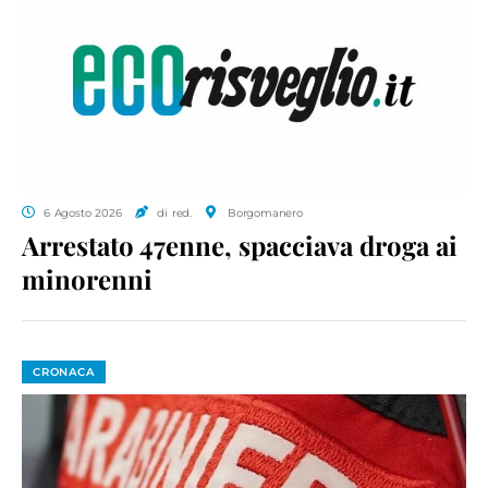
6 Agosto 2026
di red.
Borgomanero
Arrestato 47enne, spacciava droga ai
minorenni
CRONACA