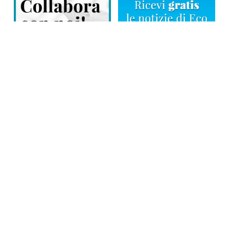
Direttore responsabile: Tiziana Amodei
Copyright © 2026, Editoriale Eco Risveglio srl a socio unico – Partita
Iva: 00476010038
iscrizione della testata al Trib. di Verbania n. 317 del 29.03.2002 –
iscrizione ROC n. 1665
La testata usufruisce dei contributi diretti dell’editoria D.Lgs 70/2017
e dei contributi L.R. n. 18 del 25/06/2008 e dei contributi D.P.C.M
17/04/2025 art. 4
Privacy Policy
–
Cookies Policy
–
Credits