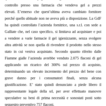
controllo presso una farmacia
che vendeva gel a p
rezzi
elevati
.
E’
emerso che quest’ultima aveva cambiato fornitore
perché quello abituale non ne aveva più a disposizione. La GdF
ha quindi controllato l’azienda
fornitrice
,
una s.r.l. con sede a
Galliate che, nel caso specifico, si limitava ad acquistare e poi
a
vendere a varie farmacie il gel igienizzante, senza svolgere
altra attività se non quella di rivendere il prodotto nello stesso
stato in cui veniva acquistato.
Secondo quanto riferito
dalle
Fiamme gialle
l’azienda avrebbe venduto
2.075 flaconi di gel
applicando un ricarico del 300% sul prezzo di acquisto,
determinando un elevato incremento del prezzo del bene
con
grave danno per i consumatori finali,
senza alcuna
giustificazione.
E’ stato quindi
denunciato a piede libero
il
rappresentante legale della srl,
per aver effettuato manovre
speculative su beni di prima necessità
e s
ono
s
tati posti sotto
sequestro
preventivo
757
flaconi
.