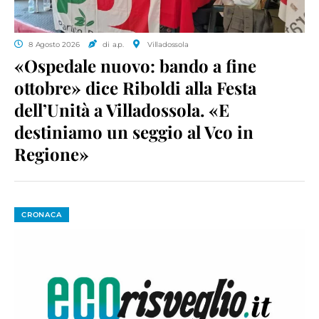
8 Agosto 2026
di a.p.
Villadossola
«Ospedale nuovo: bando a fine
ottobre» dice Riboldi alla Festa
dell’Unità a Villadossola. «E
destiniamo un seggio al Vco in
Regione»
CRONACA