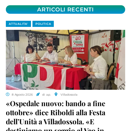
ARTICOLI RECENTI
ATTUALITA'
POLITICA
8 Agosto 2026
di a.p.
Villadossola
«Ospedale nuovo: bando a fine
ottobre» dice Riboldi alla Festa
dell’Unità a Villadossola. «E
destiniamo un seggio al Vco in