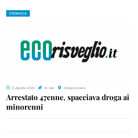
CRONACA
6 Agosto 2026
di red.
Borgomanero
Arrestato 47enne, spacciava droga ai
minorenni