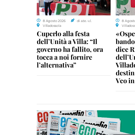
8 Agosto 2026
di a.te.-v.l.
8 Agost
Villadossola
Villados
Cuperlo alla festa
«Ospe
dell’Unità a Villa: “Il
bando 
governo ha fallito, ora
dice R
tocca a noi fornire
dell’U
l’alternativa”
Villad
destin
Vco i