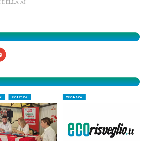
 DELLA AI
A'
POLITICA
CRONACA