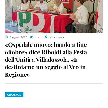
8 Agosto 2026
di a.p.
Villadossola
«Ospedale nuovo: bando a fine
ottobre» dice Riboldi alla Festa
dell’Unità a Villadossola. «E
destiniamo un seggio al Vco in
Regione»
CRONACA