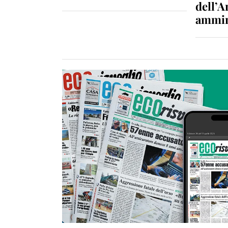
dell’A
ammin