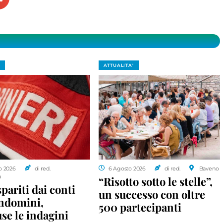
ATTUALITA'
o 2026
di red.
6 Agosto 2026
di red.
Baveno
a
“Risotto sotto le stelle”,
spariti dai conti
un successo con oltre
ondomini,
500 partecipanti
se le indagini