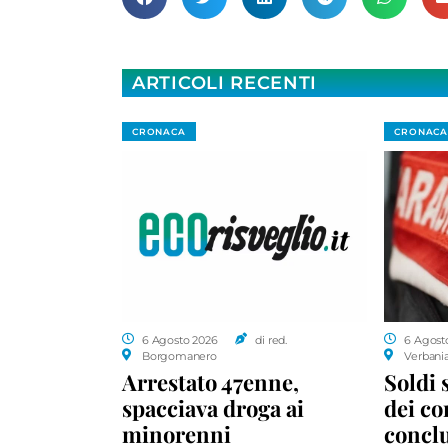
ARTICOLI RECENTI
CRONACA
CRONACA
6 Agosto 2026
di red.
6 Agost
Borgomanero
Verbani
Arrestato 47enne,
Soldi 
spacciava droga ai
dei c
minorenni
conclu