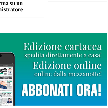
rma su un
istratore