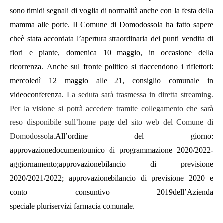
sono timidi segnali di voglia di normalità anche con la festa della
mamma alle porte.
Il Comune di Domodossola
ha fatto sapere
che
è stata accordata l’apertura straordinaria dei punti vendita di
fiori e piante, domenica 10 maggio, in occasione della
ricorrenza.
Anche sul fronte politico si riaccendono i riflettori:
mercoledì 12 maggio alle 21, consiglio comunale in
videoconferenza.
La seduta sarà trasmessa in diretta streaming.
Per la visione si potrà accedere tramite collegamento che sarà
reso disponibile sull’home page del sito web del Comune di
Domodossola.
All’ordine del giorno:
a
pprovazione
d
ocumento
u
nico di
p
rogrammazione 2020/2022-
a
ggiornamento;
a
pprovazione
b
ilancio di
p
revisione
2020/2021/2022;
a
pprovazione
b
ilancio di
p
revisione 2020
e
conto consuntivo 2019
dell’Azienda
s
peciale
p
luriservizi
f
armacia
c
omunale.