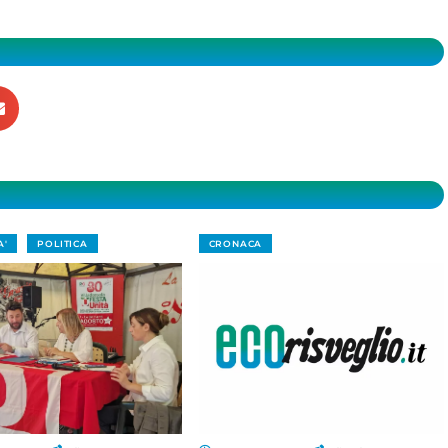
A'
POLITICA
CRONACA