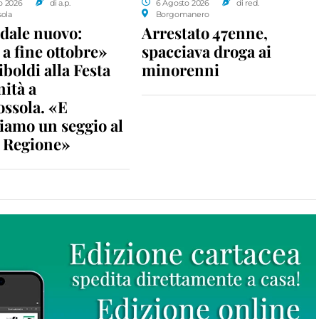
o 2026
di a.p.
6 Agosto 2026
di red.
sola
Borgomanero
dale nuovo:
Arrestato 47enne,
a fine ottobre»
spacciava droga ai
iboldi alla Festa
minorenni
nità a
ossola. «E
iamo un seggio al
n Regione»