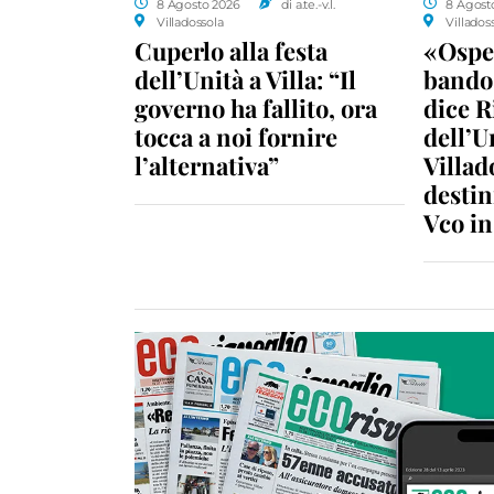
8 Agosto 2026
di a.te.-v.l.
8 Agost
Villadossola
Villados
Cuperlo alla festa
«Ospe
dell’Unità a Villa: “Il
bando 
governo ha fallito, ora
dice R
tocca a noi fornire
dell’U
l’alternativa”
Villad
destin
Vco i