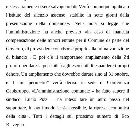
necessariamente essere salvaguardati. Verrà comunque applicato
l’istituto del silenzio assenso, stabilito in sette giorni dalla
presentazione della domanda».
Nella nota si legge che
l’amministrazione ha
anche previsto «in caso di mancata
compensazione
delle minori entrate per il Comune da parte del
Governo, di provvedere con risorse proprie alla prima variazione
di bilancio».
E poi c’è il temporaneo ampliamento della Ztl
proprio per dare la possibilità agli esercenti di espandere i propri
dehors. Un ampliamento che dovrebbe durare sino al 31 ottobre,
e il cui “perimetro” verrà deciso
in sede di Conferenza
Capigruppo. «L’
a
mministrazione
c
omunale –
ha fatto sapere il
sindaco, Lucio Pizzi –
ha inteso fare un altro passo nel
supportare, in ogni modo le sia possibile, la ripresa economica
della
c
ittà».
Tutti i dettagli sul prossimo numero di Eco
Risveglio.