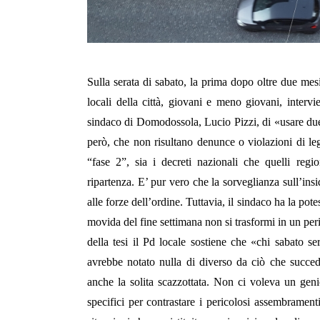
Sulla serata di sabato, la prima dopo oltre due mes
locali della città, giovani e meno giovani, interv
sindaco di Domodossola, Lucio Pizzi, di «usare due p
però, che non risultano denunce o violazioni di leg
“fase 2”, sia i decreti nazionali che quelli regi
ripartenza. E’ pur vero che la sorveglianza sull’ins
alle forze dell’ordine. Tuttavia, il sindaco ha la pote
movida del fine settimana non si trasformi in un peri
della tesi il Pd locale sostiene che «chi sabato 
avrebbe notato nulla di diverso da ciò che succede
anche la solita scazzottata. Non ci voleva un geni
specifici per contrastare i pericolosi assembramenti 