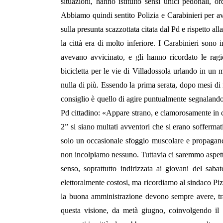
situazioni, hanno istituito sensi unici pedonali, o
Abbiamo quindi sentito Polizia e Carabinieri per av
sulla presunta scazzottata citata dal Pd e rispetto a
la città era di molto inferiore. I Carabinieri sono 
avevano avvicinato, e gli hanno ricordato le ragio
bicicletta per le vie di Villadossola urlando in un
nulla di più. Essendo la prima serata, dopo mesi di r
consiglio è quello di agire puntualmente segnalando a
Pd cittadino: «Appare strano, e clamorosamente in c
2” si siano multati avventori che si erano soffermat
solo un occasionale sfoggio muscolare e propagand
non incolpiamo nessuno. Tuttavia ci saremmo aspett
senso, soprattutto indirizzata ai giovani del sab
elettoralmente costosi, ma ricordiamo al sindaco Pizz
la buona amministrazione devono sempre avere, tra
questa visione, da metà giugno, coinvolgendo il c