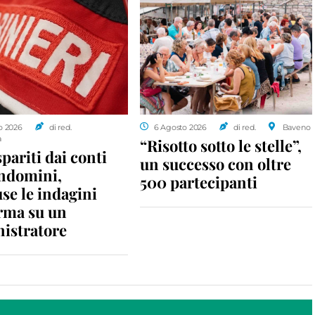
o 2026
di red.
6 Agosto 2026
di red.
Baveno
a
“Risotto sotto le stelle”,
spariti dai conti
un successo con oltre
ondomini,
500 partecipanti
se le indagini
rma su un
istratore