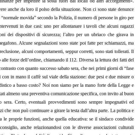
rdinanze per impedire la sosta fuori dai locali od altri accorgimenti».
ere anche da loro il polso della situazione. Non ci sono state denunce
lla “normale movida” secondo la Polizia, il numero di persone in giro per
intervenuti in due casi: uno per allontanare i tavoli che alcuni ragazzi
ni dei dispositivi di sicurezza; l’altro per un ubriaco che girava in
 megafono. Alcune segnalazioni sono state poi fatte per schiamazzi, ma
eclusione, alcuni comportamenti, seppur corretti, sono stati tollerati. Il
lle forze dell’ordine, chiamando il 112. Diversa la lettura dei fatti del
ontrasto con quanto successo sabato sera, che nei primi giorni di “fase
i con in mano il caffè sul viale della stazione: due pesi e due misure o
istico a basso costo? Noi non siamo per la mano forte della Legge e
ati almeno una preventiva comunicazione specifica, con invito al buon
ato sera. Certo, eventuali provvedimenti sono sempre impegnativi ed
i che non può continuare a girare la testa dall’altra parte. La politica e
 le proprie funzioni, anche quella educativa: se il sindaco condivide
onsiglio, anche relazionandosi con le diverse associazioni culturali