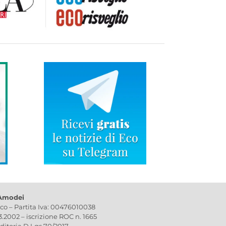
 Amodei
ico – Partita Iva: 00476010038
03.2002 – iscrizione ROC n. 1665