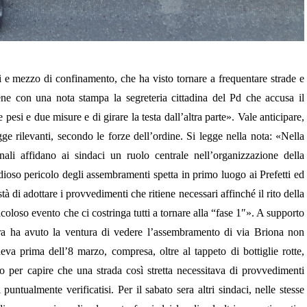
i e mezzo di confinamento, che ha visto tornare a frequentare strade e
iene con una nota stampa la segreteria cittadina del Pd che accusa il
esi e due misure e di girare la testa dall’altra parte». Vale anticipare,
ge rilevanti, secondo le forze dell’ordine. Si legge nella nota: «Nella
onali affidano ai sindaci un ruolo centrale nell’organizzazione della
idioso pericolo degli assembramenti spetta in primo luogo ai Prefetti ed
stà di adottare i provvedimenti che ritiene necessari affinché il rito della
coloso evento che ci costringa tutti a tornare alla “fase 1″». A supporto
sera ha avuto la ventura di vedere l’assembramento di via Briona non
va prima dell’8 marzo, compresa, oltre al tappeto di bottiglie rotte,
o per capire che una strada così stretta necessitava di provvedimenti
puntualmente verificatisi. Per il sabato sera altri sindaci, nelle stesse