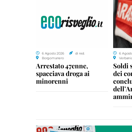
6 Agosto 2026
di red.
6 Agost
Borgomanero
Verbani
Arrestato 47enne,
Soldi 
spacciava droga ai
dei c
minorenni
conclu
dell’A
ammin