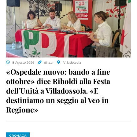
8 Agosto 2026
di a.p.
Villadossola
«Ospedale nuovo: bando a fine
ottobre» dice Riboldi alla Festa
dell’Unità a Villadossola. «E
destiniamo un seggio al Vco in
Regione»
CRONACA