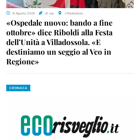
8 Agosto 2026
di a.p.
Villadossola
«Ospedale nuovo: bando a fine
ottobre» dice Riboldi alla Festa
dell’Unità a Villadossola. «E
destiniamo un seggio al Vco in
Regione»
CRONACA