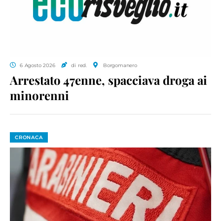
6 Agosto 2026
di red.
Borgomanero
Arrestato 47enne, spacciava droga ai
minorenni
CRONACA