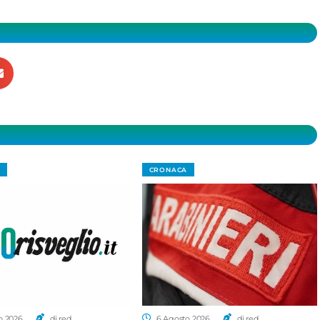
CRONACA
o 2026
di red.
6 Agosto 2026
di red.