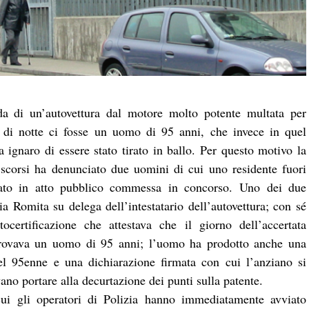
da di un’autovettura dal motore molto potente multata per
30 di notte ci fosse un uomo di 95 anni, che invece in quel
a ignaro di essere stato tirato in ballo. Per questo motivo la
 scorsi ha denunciato due uomini di cui uno residente fuori
ivato in atto pubblico commessa in concorso. Uno dei due
via Romita su delega dell’intestatario dell’autovettura; con sé
ertificazione che attestava che il giorno dell’accertata
i trovava un uomo di 95 anni; l’uomo ha prodotto anche una
del 95enne e una dichiarazione firmata con cui l’anziano si
ano portare alla decurtazione dei punti sulla patente.
ui gli operatori di Polizia hanno immediatamente avviato