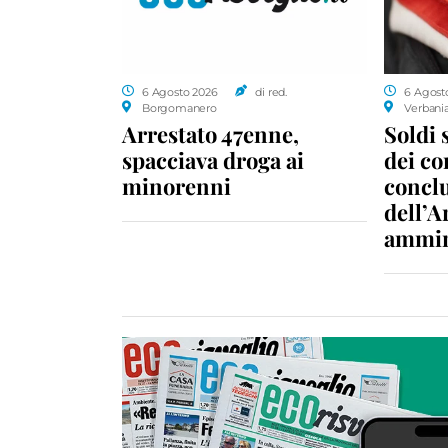
6 Agosto 2026
di red.
6 Agost
Borgomanero
Verbani
Arrestato 47enne,
Soldi 
spacciava droga ai
dei c
minorenni
conclu
dell’A
ammin