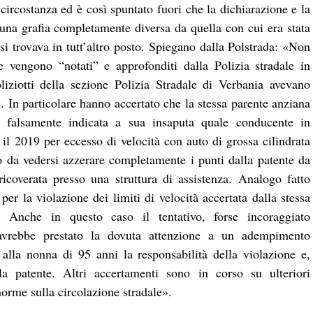
 circostanza ed è così spuntato fuori che la dichiarazione e la
una grafia completamente diversa da quella con cui era stata
 si trovava in tutt’altro posto. Spiegano dalla Polstrada: «Non
e vengono “notati” e approfonditi dalla Polizia stradale in
liziotti della sezione Polizia Stradale di Verbania avevano
. In particolare hanno accertato che la stessa parente anziana
ta falsamente indicata a sua insaputa quale conducente in
 il 2019 per eccesso di velocità con auto di grossa cilindrata
nto da vedersi azzerare completamente i punti dalla patente da
icoverata presso una struttura di assistenza. Analogo fatto
 per la violazione dei limiti di velocità accertata dalla stessa
. Anche in questo caso il tentativo, forse incoraggiato
avrebbe prestato la dovuta attenzione a un adempimento
 alla nonna di 95 anni la responsabilità della violazione e,
lla patente. Altri accertamenti sono in corso su ulteriori
norme sulla circolazione stradale».