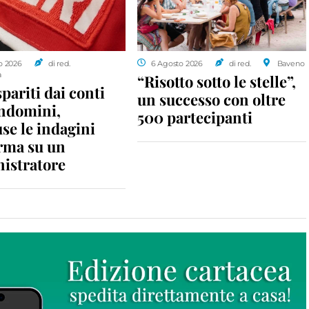
o 2026
di red.
6 Agosto 2026
di red.
Baveno
a
“Risotto sotto le stelle”,
spariti dai conti
un successo con oltre
ondomini,
500 partecipanti
se le indagini
rma su un
istratore