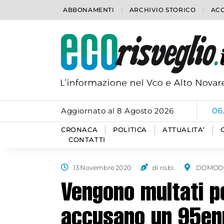
ABBONAMENTI
ARCHIVIO STORICO
ACC
Aggiornato al 8 Agosto 2026
06
CRONACA
POLITICA
ATTUALITA’
CONTATTI
13 Novembre 2020
di ro.bi.
DOMOD
Vengono multati p
accusano un 95enn