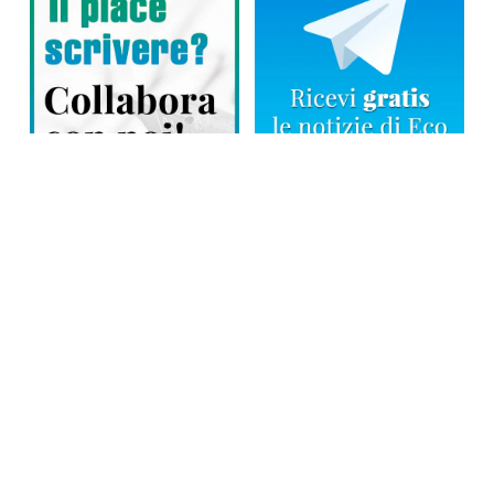
Direttore responsabile: Tiziana Amodei
Copyright © 2026, Editoriale Eco Risveglio srl a socio unico – Partita
Iva: 00476010038
iscrizione della testata al Trib. di Verbania n. 317 del 29.03.2002 –