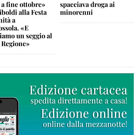
a fine ottobre»
spacciava droga ai
iboldi alla Festa
minorenni
nità a
ossola. «E
iamo un seggio al
n Regione»