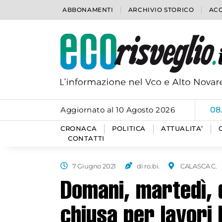
ABBONAMENTI
ARCHIVIO STORICO
ACC
Aggiornato al 10 Agosto 2026
08
CRONACA
POLITICA
ATTUALITA’
CONTATTI
7 Giugno 2021
di ro.bi.
CALASCA C.
Domani, martedì, d
chiusa per lavori