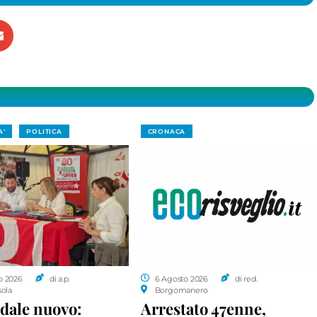
A'
POLITICA
CRONACA
o 2026
di a.p.
6 Agosto 2026
di red.
sola
Borgomanero
dale nuovo:
Arrestato 47enne,