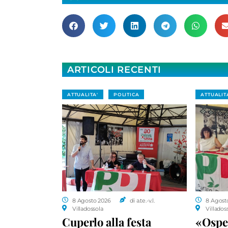
ARTICOLI RECENTI
ATTUALITA'
POLITICA
ATTUALIT
8 Agosto 2026
di a.te.-v.l.
8 Agost
Villadossola
Villados
Cuperlo alla festa
«Ospe