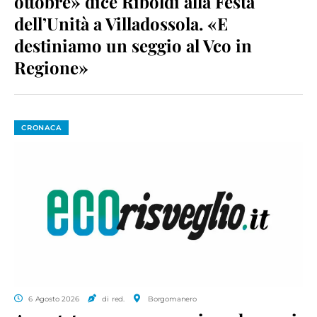
ottobre» dice Riboldi alla Festa
dell’Unità a Villadossola. «E
destiniamo un seggio al Vco in
Regione»
CRONACA
6 Agosto 2026
di red.
Borgomanero