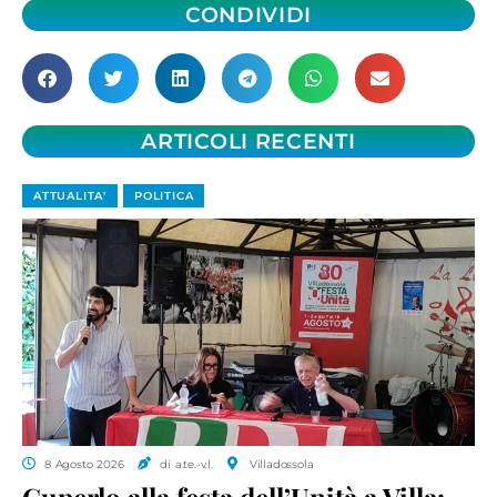
CONDIVIDI
ARTICOLI RECENTI
ATTUALITA'
POLITICA
8 Agosto 2026
di a.te.-v.l.
Villadossola
Cuperlo alla festa dell’Unità a Villa: