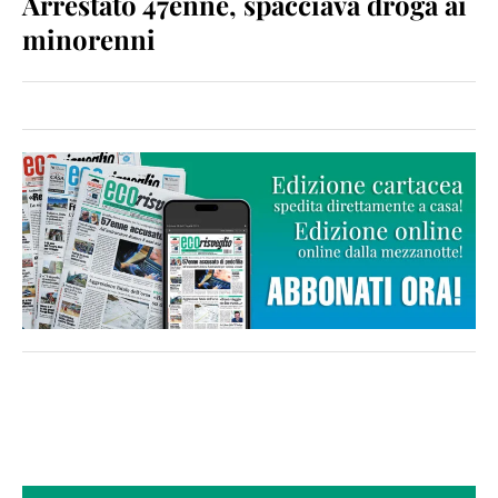
Arrestato 47enne, spacciava droga ai
minorenni