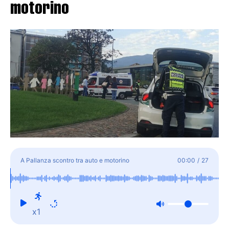
motorino
A Pallanza scontro tra auto e motorino
00:00
/
27
x1