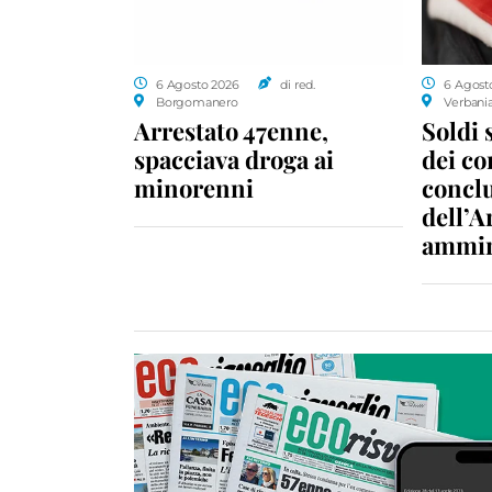
6 Agosto 2026
di red.
6 Agost
Borgomanero
Verbani
Arrestato 47enne,
Soldi 
spacciava droga ai
dei c
minorenni
conclu
dell’A
ammin