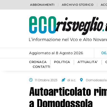
ABBONAMENTI
ARCHIVIO STORICO
ACC
Aggiornato al 8 Agosto 2026
06
CRONACA
POLITICA
ATTUALITA’
CONTATTI
11 Ottobre 2023
di a.c.
Domodossola
Autoarticolato ri
a Domodossola