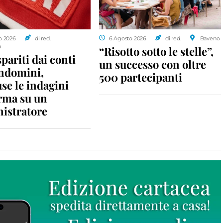
o 2026
di red.
6 Agosto 2026
di red.
Baveno
a
“Risotto sotto le stelle”,
spariti dai conti
un successo con oltre
ondomini,
500 partecipanti
se le indagini
rma su un
istratore