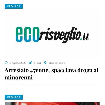
CRONACA
6 Agosto 2026
di red.
Borgomanero
Arrestato 47enne, spacciava droga ai
minorenni
CRONACA